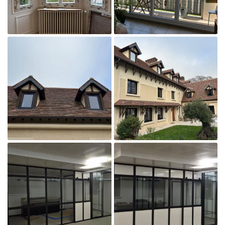
RESTEZ INFOR
AVIS
Inscription Newsle
ACTUALITÉS

CONTACT
Agrandir la photo

Agrandir la photo