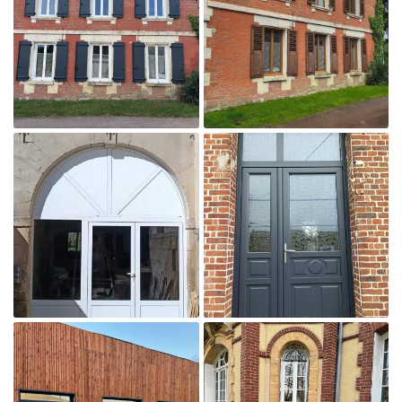
En cochant cette case, vous consentez à recevoir nos propositions commerciales à
l'adresse email indiqué ci-dessus. Vous pouvez vous désinscrire à tout moment en
utilisant
le formulaire de désinscription
.
Inscription

Agrandir la photo
