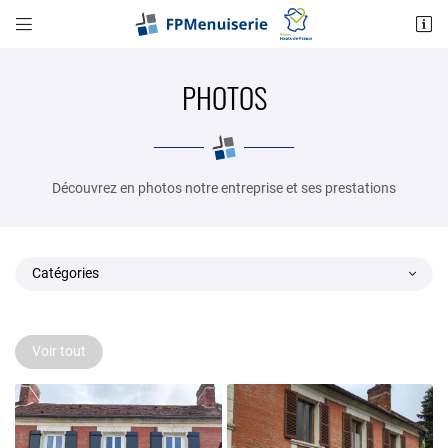


4 Rue de Rainvillers
60155 SAINT LEGER EN BRAY
PHOTOS
03 75 15 03 35
Découvrez en photos notre entreprise et ses prestations
Catégories
Adresse email de réception

Voir tout
Recopier le code ci-contre

Rafraîchir le captcha
