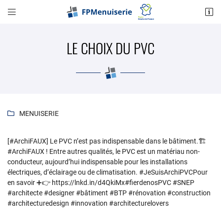


4 Rue de Rainvillers
60155 SAINT LEGER EN BRAY
LE CHOIX DU PVC
03 75 15 03 35
MENUISERIE

[#ArchiFAUX] Le PVC n’est pas indispensable dans le bâtiment.🏗️
Adresse email de réception

#ArchiFAUX ! Entre autres qualités, le PVC est un matériau non-
conducteur, aujourd’hui indispensable pour les installations
électriques, d’éclairage ou de climatisation. #JeSuisArchiPVCPour
Recopier le code ci-contre

en savoir ➕👉 https://lnkd.in/d4QkiMx#fierdenosPVC #SNEP
#architecte #designer #bâtiment #BTP #rénovation #construction
Rafraîchir le captcha

#architecturedesign #innovation #architecturelovers