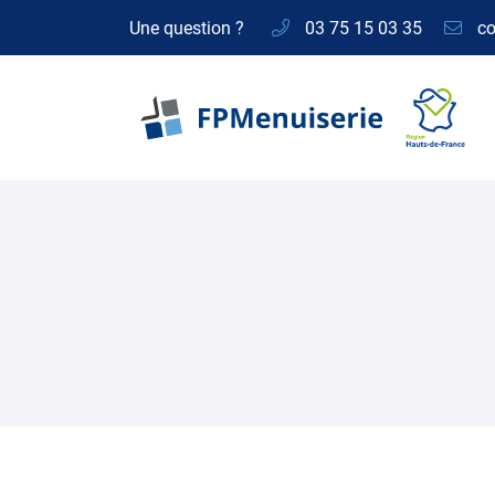
Une question ?
03 75 15 03 35
4 Rue de Rainvillers
60155 SAINT LEGER EN BRAY
03 75 15 03 35
Adresse email de réception
