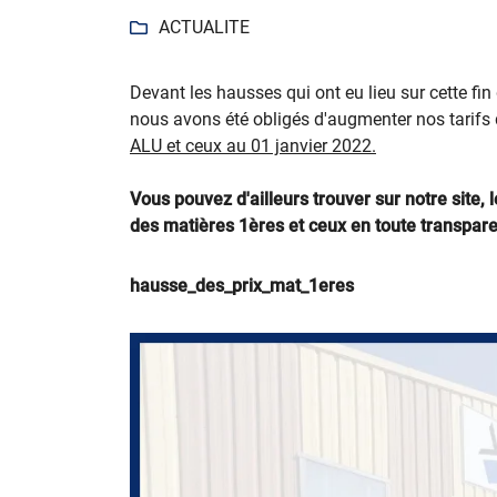
Recopier le code ci-contre

ACTUALITE

Rafraîchir le captcha

Devant les hausses qui ont eu lieu sur cette f
En cochant cette case, vous consentez à recevoir nos propositions commer
nous avons été obligés d'augmenter nos tarifs
l'adresse email indiqué ci-dessus. Vous pouvez vous désinscrire à tout mo
ALU et ceux au 01 janvier 2022.
utilisant
le formulaire de désinscription
.
Vous pouvez d'ailleurs trouver sur notre site,
Inscription
des matières 1ères et ceux en toute transpar
hausse_des_prix_mat_1eres