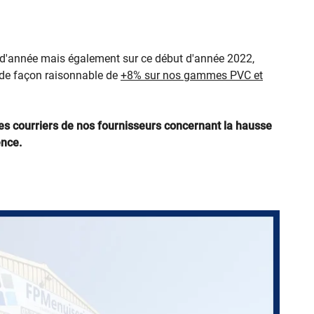
in d'année mais également sur ce début d'année 2022,
ciales à
 de façon raisonnable de
+8% sur nos gammes PVC et
ment en
 les courriers de nos fournisseurs concernant la hausse
ence.