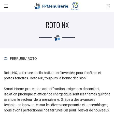


4 Rue de Rainvillers
60155 SAINT LEGER EN BRAY
ROTO NX
03 75 15 03 35
FERRURE
/ ROTO

Roto NX, la ferrure oscilo-battante réinventée, pour fenêtres et
Adresse email de réception

portes-fenêtres. Roto NX, toujours la bonne décision !
Smart Home, protection anti-effraction, exigences de confort,
Recopier le code ci-contre

isolation phonique et efficience énergétique sont les thèmes qui font
avancer le secteur de la menuiserie. Grâce à des avancées
Rafraîchir le captcha

techniques innovantes sur les divers composants et assemblages,
nous avons perfectionné nos ferrures OB pour relever de nouveaux