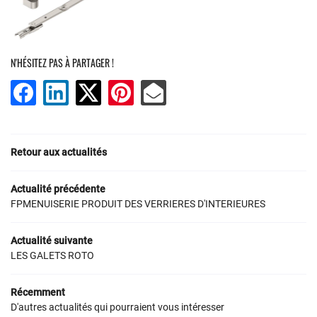
NOS SERVICES
UNE QUESTION ?
NOS PRODUITS
N'HÉSITEZ PAS À PARTAGER !
PARTENAIRES
03 75 15 03 3
GALERIE
RESTEZ INFOR
Retour aux actualités
AVIS
Inscription Newsle
Actualité précédente
ACTUALITÉS
FPMENUISERIE PRODUIT DES VERRIERES D'INTERIEURES
CONTACT
Actualité suivante
LES GALETS ROTO
Récemment
D'autres actualités qui pourraient vous intéresser