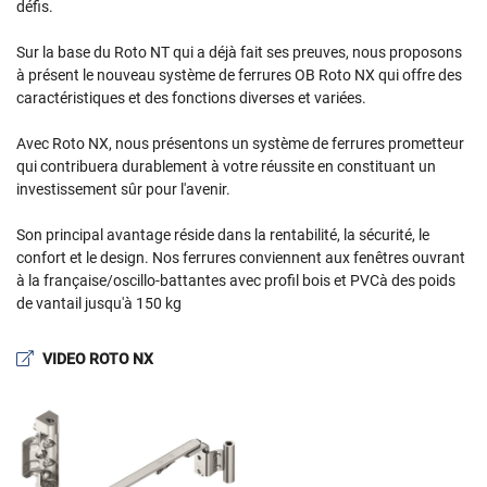
défis.
Sur la base du Roto NT qui a déjà fait ses preuves, nous proposons
à présent le nouveau système de ferrures OB Roto NX qui offre des
caractéristiques et des fonctions diverses et variées.
En cochant cette case, vous consentez à recevoir nos propositions commerciales à
l'adresse email indiqué ci-dessus. Vous pouvez vous désinscrire à tout moment en
utilisant
le formulaire de désinscription
.
Avec Roto NX, nous présentons un système de ferrures prometteur
qui contribuera durablement à votre réussite en constituant un
Inscription
investissement sûr pour l'avenir.
Son principal avantage réside dans la rentabilité, la sécurité, le
confort et le design. Nos ferrures conviennent aux fenêtres ouvrant
à la française/oscillo-battantes avec profil bois et PVCà des poids
de vantail jusqu'à 150 kg
VIDEO ROTO NX
ACCUEIL